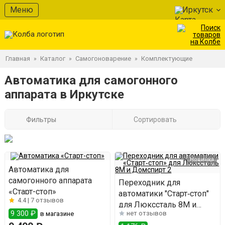
Меню
Иркутск
Главная
Каталог
Самогоноварение
Комплектующие
»
»
»
Автоматика для самогонного
аппарата в Иркутске
Фильтры
Сортировать
Новинка
Автоматика для
самогонного аппарата
Переходник для
«Старт-стоп»
автоматики "Старт‑стоп"
4.4 |
7 отзывов
для Люкссталь 8М и
9 300 ₽
нет отзывов
в магазине
Домспирт 2