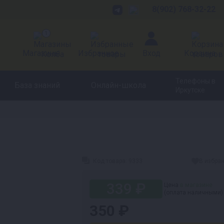
8(902) 768-32-22
1
Магазины
Избранное
Вход
Корзина
Телефоны в
База знаний
Онлайн-школа
Иркутске
Код товара:
9333
В избра
339 ₽
Цена
в магазине
(оплата наличными)
350 ₽