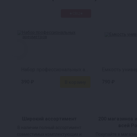
Способ применения
★СВЦ★
Налейте 21 литр теплой воды (35°C) в ем
Затем добавьте 6 кг сахара и размешайте
Доведите объем воды до 26 литров, чтоб
Добавьте пакетик дрожжей и хорошо пере
Набор профессиональных ареометров
Емкость универ
390 ₽
790 ₽
Широкий ассортимент
200 магазинов 
всей Р
В наличии полный ассортимент
совместимых комплектующих и
Покупайте в магази