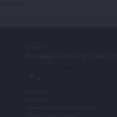
й, курьером.
Контакты
8 (800) 22
Бесплатно по всей России
Напишите нам
info@kolba.ru
Публичная оферта по продаже товаров
Публичная оферта по ремонту