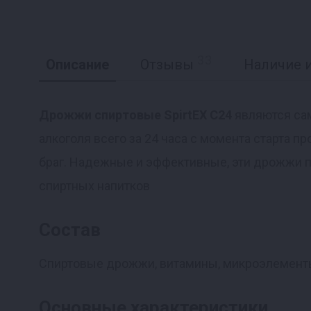
33
Описание
Отзывы
Наличие и
Дрожжи спиртовые SpirtEX C24
являются са
алкоголя всего за 24 часа с момента старта 
Реклама
браг. Надежные и эффективные, эти дрожжи п
спиртных напитков
Состав
Спиртовые дрожжи, витамины, микроэлементы
Основные характеристики