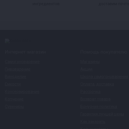
ингредиентов.
доставим почто
Интернет-магазин
Помощь покупателю
Самогоноварение
Магазины
Пивоварение
Акции
Виноделие
Школа самогоноварения
Емкости
Оплата
,
доставка
Консервирование
Рассрочка
Копчение
Возврат товара
Сувениры
Бонусная политика
Гарантия лучшей цены
Как заказать