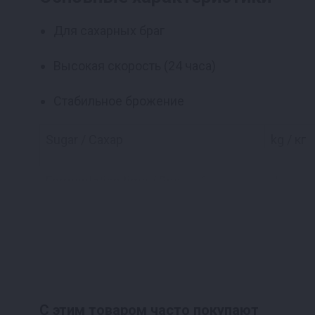
Для сахарных браг
Высокая скорость (24 часа)
Стабильное брожение
Sugar / Сахар
kg / кг
Fermentation time / Время брожения
days / 
Liquid / Жидкость
°C
Alcohol / Алкоголь
%
С этим товаром часто покупают