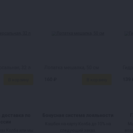
кость для брожения.
 его до полного растворения.
ы температура соответствовала таблице.
мешайте. Готовность в течение 24 часов.
сальная, 32 л
Лопатка мешалка, 50 см
Гидр
160 ₽
139 
и доставка по
Бонусная система лояльности
Г
оссии
Кэшбек на карту Колба до 10% на
Мы
нах Колба или мы
следующий заказ.
воз