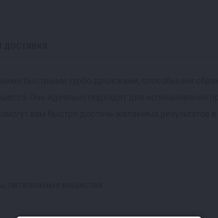
 доставка
мыми быстрыми турбо дрожжами, способными сбраж
процесса. Они идеально подходят для использования 
омогут вам быстро достичь желаемых результатов в
, питательные вещества