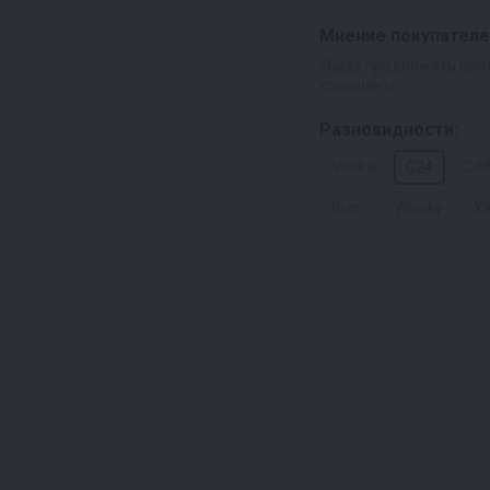
Мнение покупателе
«Буду продолжать брат
хорошая)»
Разновидности:
Vodka
C4
C24
Rum
Whisky
X